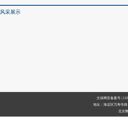
风采展示
文保网安备案号 | 1101080
地址：海淀区万寿寺路1号 邮编
北京舞蹈学