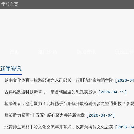
学校主页
首页
部门介绍
新闻资讯
思政工作
新闻资讯
越南文化体育与旅游部谢光东副部长一行到访北京舞蹈学院
[2026-04
古典雅韵遇科技新章，一堂首钢园里的思政实践课
[2026-04-12]
植绿迎春，凝心聚力！北舞携手台湖镇开展植树健步走暨通州校区参
群策群力擘画“十五五” 凝心聚力共绘新篇章
[2026-04-04]
北舞师生亮相中哈文化交流年开幕式，以舞为桥传文化之美
[2026-04